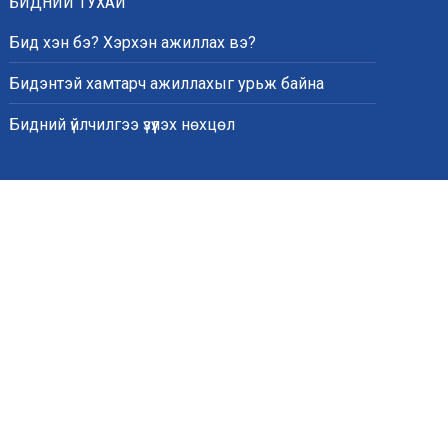
БИДНИЙ ТУХАЙ
Бид хэн бэ? Хэрхэн ажиллах вэ?
Бидэнтэй хамтарч ажиллахыг урьж байна
Бидний үйлчилгээ үзүүлэх нөхцөл