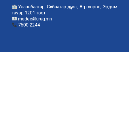
Улаанбаатар, Сүхбаатар дүүрэг, 8-р хороо, Эрдэм
тауэр 1201 тоот
medee@urug.mn
7600 2244