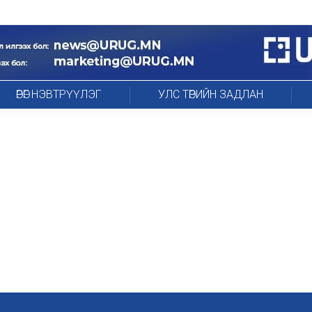
ӨРӨГ НЭВТРҮҮЛЭГ
УЛС ТӨРИЙН ЗАДЛАН