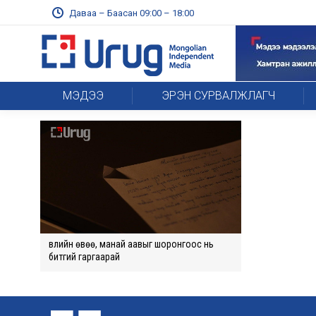
Даваа – Баасан 09:00 – 18:00
МЭДЭЭ
ЭРЭН СУРВАЛЖЛАГЧ
Өвлийн өвөө, манай аавыг шоронгоос нь
битгий гаргаарай