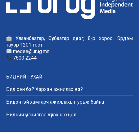
Улаанбаатар, Сүхбаатар дүүрэг, 8-р хороо, Эрдэм
тауэр 1201 тоот
medee@urug.mn
7600 2244
БИДНИЙ ТУХАЙ
Бид хэн бэ? Хэрхэн ажиллах вэ?
Бидэнтэй хамтарч ажиллахыг урьж байна
Бидний үйлчилгээ үзүүлэх нөхцөл