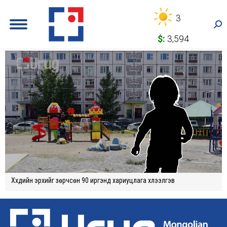
3
Sea
$:
3,594
Хүүхдийн эрхийг зөрчсөн 90 иргэнд хариуцлага хүлээлгэв