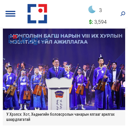
3
Sea
$:
3,594
У.Xүрэлсүx: Xот, Xөдөөгийн боловсролын чанарын ялгааг арилгаx
шаардлагатай