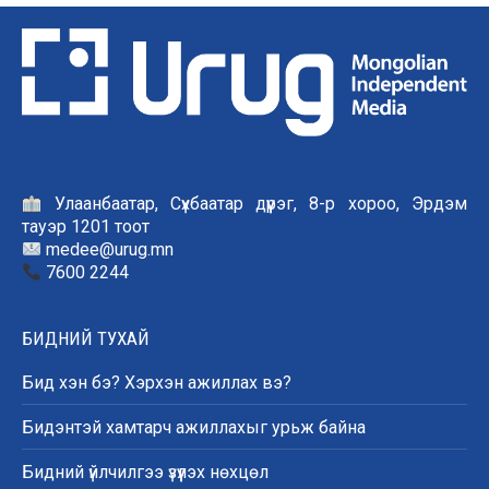
Улаанбаатар, Сүхбаатар дүүрэг, 8-р хороо, Эрдэм
тауэр 1201 тоот
medee@urug.mn
7600 2244
БИДНИЙ ТУХАЙ
Бид хэн бэ? Хэрхэн ажиллах вэ?
Бидэнтэй хамтарч ажиллахыг урьж байна
Бидний үйлчилгээ үзүүлэх нөхцөл