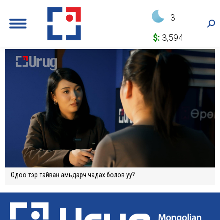
3
Sea
$:
3,594
Одоо тэр тайван амьдарч чадах болов уу?