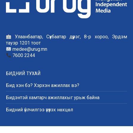
Улаанбаатар, Сүхбаатар дүүрэг, 8-р хороо, Эрдэм
тауэр 1201 тоот
medee@urug.mn
7600 2244
БИДНИЙ ТУХАЙ
Бид хэн бэ? Хэрхэн ажиллах вэ?
Бидэнтэй хамтарч ажиллахыг урьж байна
Бидний үйлчилгээ үзүүлэх нөхцөл