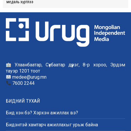
медаль хүртлээ
Улаанбаатар, Сүхбаатар дүүрэг, 8-р хороо, Эрдэм
тауэр 1201 тоот
medee@urug.mn
7600 2244
БИДНИЙ ТУХАЙ
Бид хэн бэ? Хэрхэн ажиллах вэ?
Бидэнтэй хамтарч ажиллахыг урьж байна