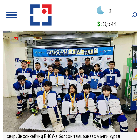
3
Sea
$:
3,594
Өсвөрийн хоккейчид БНСУ-д болсон тэмцээнээс мөнгө, хүрэл