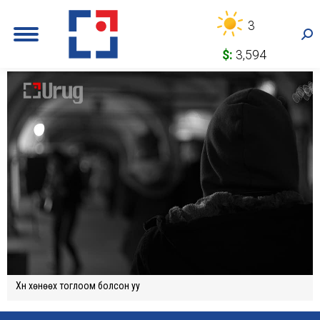
3
Sea
$:
3,594
Хүн хөнөөх тоглоом болсон уу