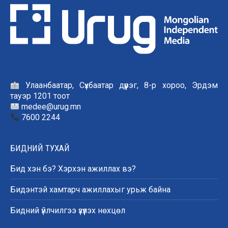
Улаанбаатар, Сүхбаатар дүүрэг, 8-р хороо, Эрдэм
тауэр 1201 тоот
medee@urug.mn
7600 2244
БИДНИЙ ТУХАЙ
Бид хэн бэ? Хэрхэн ажиллах вэ?
Бидэнтэй хамтарч ажиллахыг урьж байна
Бидний үйлчилгээ үзүүлэх нөхцөл