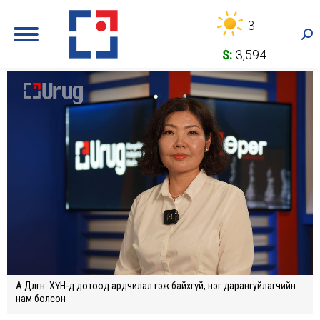
3
Sea
$:
3,594
А.Дөлгөөн: ХҮН-д дотоод ардчилал гэж байхгүй, нэг дарангуйлагчийн
нам болсон