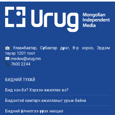
Улаанбаатар, Сүхбаатар дүүрэг, 8-р хороо, Эрдэм
тауэр 1201 тоот
medee@urug.mn
7600 2244
БИДНИЙ ТУХАЙ
Бид хэн бэ? Хэрхэн ажиллах вэ?
Бидэнтэй хамтарч ажиллахыг урьж байна
Бидний үйлчилгээ үзүүлэх нөхцөл