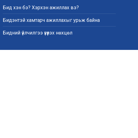
Бид хэн бэ? Хэрхэн ажиллах вэ?
Бидэнтэй хамтарч ажиллахыг урьж байна
Бидний үйлчилгээ үзүүлэх нөхцөл