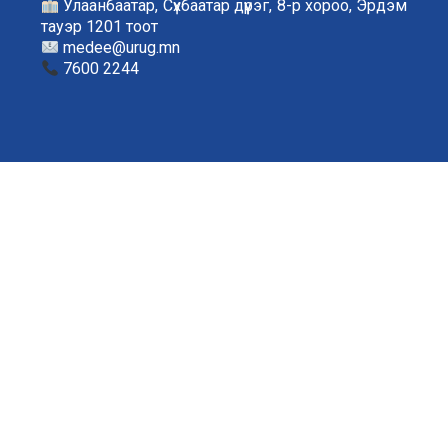
Улаанбаатар, Сүхбаатар дүүрэг, 8-р хороо, Эрдэм
тауэр 1201 тоот
medee@urug.mn
7600 2244