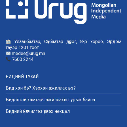
Улаанбаатар, Сүхбаатар дүүрэг, 8-р хороо, Эрдэм
тауэр 1201 тоот
medee@urug.mn
7600 2244
БИДНИЙ ТУХАЙ
Бид хэн бэ? Хэрхэн ажиллах вэ?
Бидэнтэй хамтарч ажиллахыг урьж байна
Бидний үйлчилгээ үзүүлэх нөхцөл