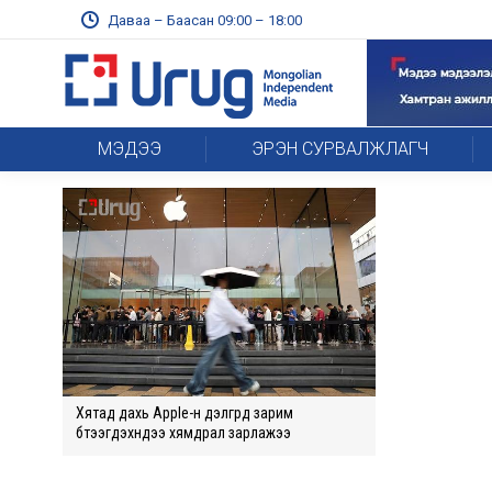
Даваа – Баасан 09:00 – 18:00
МЭДЭЭ
ЭРЭН СУРВАЛЖЛАГЧ
Хятад дахь Apple-н дэлгүүрүүд зарим
бүтээгдэхүүндээ хямдрал зарлажээ