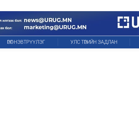
ӨРӨГ НЭВТРҮҮЛЭГ
УЛС ТӨРИЙН ЗАДЛАН