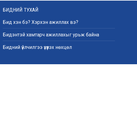
БИДНИЙ ТУХАЙ
Бид хэн бэ? Хэрхэн ажиллах вэ?
Бидэнтэй хамтарч ажиллахыг урьж байна
Бидний үйлчилгээ үзүүлэх нөхцөл