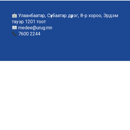
Улаанбаатар, Сүхбаатар дүүрэг, 8-р хороо, Эрдэм
тауэр 1201 тоот
medee@urug.mn
7600 2244