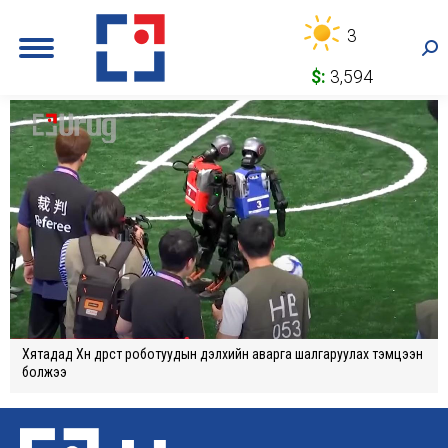
3
Sea
$:
3,594
Хятадад Хүн дүрст роботуудын дэлхийн аварга шалгаруулах тэмцээн
болжээ