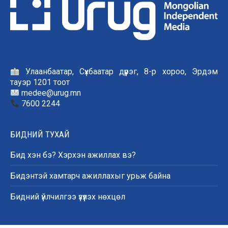
Улаанбаатар, Сүхбаатар дүүрэг, 8-р хороо, Эрдэм
тауэр 1201 тоот
medee@urug.mn
7600 2244
БИДНИЙ ТУХАЙ
Бид хэн бэ? Хэрхэн ажиллах вэ?
Бидэнтэй хамтарч ажиллахыг урьж байна
Бидний үйлчилгээ үзүүлэх нөхцөл