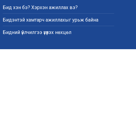
Бид хэн бэ? Хэрхэн ажиллах вэ?
Бидэнтэй хамтарч ажиллахыг урьж байна
Бидний үйлчилгээ үзүүлэх нөхцөл