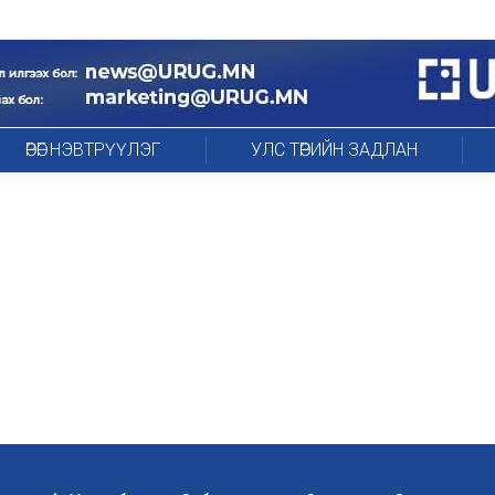
ӨРӨГ НЭВТРҮҮЛЭГ
УЛС ТӨРИЙН ЗАДЛАН