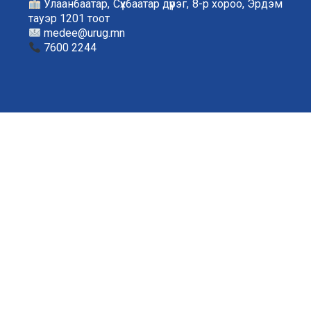
Улаанбаатар, Сүхбаатар дүүрэг, 8-р хороо, Эрдэм
тауэр 1201 тоот
medee@urug.mn
7600 2244