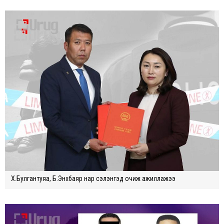
Х.Булгантуяа, Б.Энхбаяр нар сэлэнгэд очиж ажиллажээ