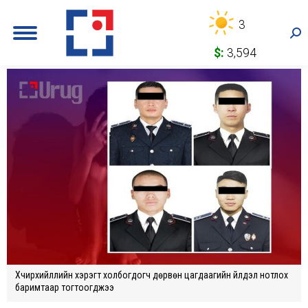
3
Sea
$:
3,594
Хүчирхийллийн хэрэгт холбогдогч дөрвөн цагдаагийн үйлдэл нотлох
баримтаар тогтоогджээ