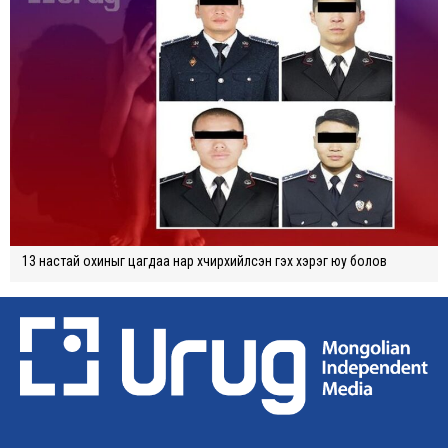
13 настай охиныг цагдаа нар хүчирхийлсэн гэх хэрэг юу болов