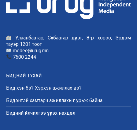
Улаанбаатар, Сүхбаатар дүүрэг, 8-р хороо, Эрдэм
тауэр 1201 тоот
medee@urug.mn
7600 2244
БИДНИЙ ТУХАЙ
Бид хэн бэ? Хэрхэн ажиллах вэ?
Бидэнтэй хамтарч ажиллахыг урьж байна
Бидний үйлчилгээ үзүүлэх нөхцөл