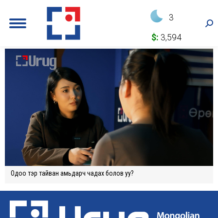
3
Sea
$:
3,594
Одоо тэр тайван амьдарч чадах болов уу?