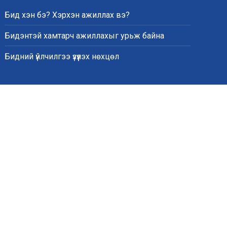
Бид хэн бэ? Хэрхэн ажиллах вэ?
Бидэнтэй хамтарч ажиллахыг урьж байна
Бидний үйлчилгээ үзүүлэх нөхцөл