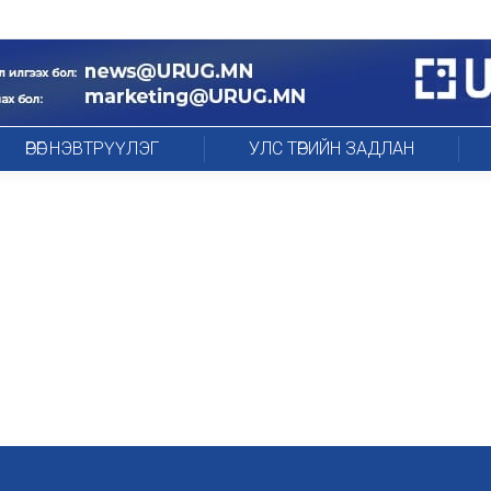
ӨРӨГ НЭВТРҮҮЛЭГ
УЛС ТӨРИЙН ЗАДЛАН