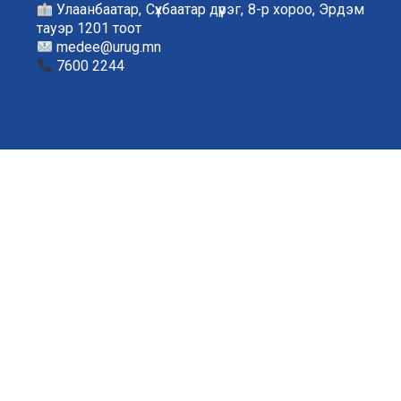
Улаанбаатар, Сүхбаатар дүүрэг, 8-р хороо, Эрдэм
тауэр 1201 тоот
medee@urug.mn
7600 2244