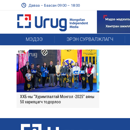
Даваа – Баасан 09:00 – 18:00
МЭДЭЭ
ЭРЭН СУРВАЛЖЛАГЧ
ХХБ-ны “Хуримтлалтай Монгол -2025” аяны
50 харилцагч тодорлоо