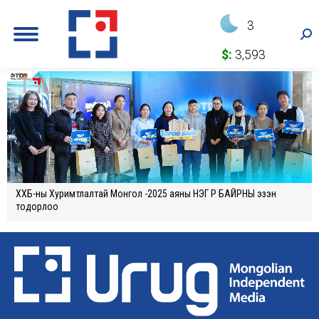
3
Sea
$:
3,593
ХХБ-ны Хуримтлалтай Монгол -2025 аяны НЭГ ӨРӨӨ БАЙРНЫ эзэн
тодорлоо