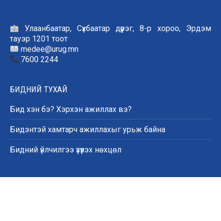
Улаанбаатар, Сүхбаатар дүүрэг, 8-р хороо, Эрдэм
тауэр 1201 тоот
medee@urug.mn
7600 2244
БИДНИЙ ТУХАЙ
Бид хэн бэ? Хэрхэн ажиллах вэ?
Бидэнтэй хамтарч ажиллахыг урьж байна
Бидний үйлчилгээ үзүүлэх нөхцөл