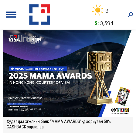
3
Sea
$:
3,594
Худалдаа хөгжлийн банк “MAMA AWARDS”-д зориулан 50%
CASHBACK зарлалаа