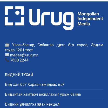
Улаанбаатар, Сүхбаатар дүүрэг, 8-р хороо, Эрдэм
тауэр 1201 тоот
medee@urug.mn
7600 2244
БИДНИЙ ТУХАЙ
Бид хэн бэ? Хэрхэн ажиллах вэ?
Бидэнтэй хамтарч ажиллахыг урьж байна
Бидний үйлчилгээ үзүүлэх нөхцөл