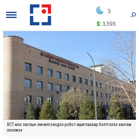
3
Sea
$:
3,593
ХСҮТ мэс заслын эмчилгээндээ робот ашиглахаар бэлтгэлээ хангаж
эхэлжээ