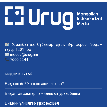
Улаанбаатар, Сүхбаатар дүүрэг, 8-р хороо, Эрдэм
тауэр 1201 тоот
medee@urug.mn
7600 2244
БИДНИЙ ТУХАЙ
Бид хэн бэ? Хэрхэн ажиллах вэ?
Бидэнтэй хамтарч ажиллахыг урьж байна
Бидний үйлчилгээ үзүүлэх нөхцөл