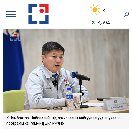
3
Sea
$:
3,594
Х.Нямбаатар: Нийслэлийн төр, захиргааны байгууллагуудыг ухаалаг
программ хангамжид шилжүүлнэ