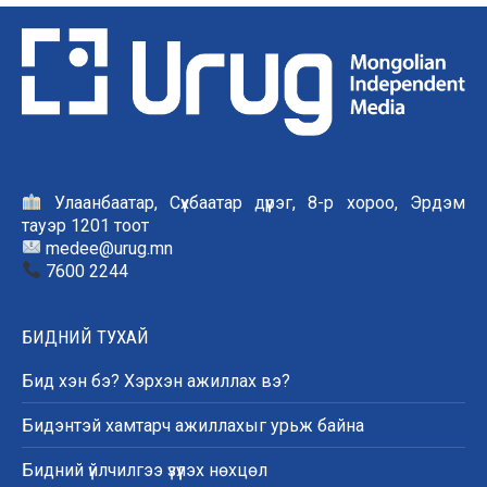
Улаанбаатар, Сүхбаатар дүүрэг, 8-р хороо, Эрдэм
тауэр 1201 тоот
medee@urug.mn
7600 2244
БИДНИЙ ТУХАЙ
Бид хэн бэ? Хэрхэн ажиллах вэ?
Бидэнтэй хамтарч ажиллахыг урьж байна
Бидний үйлчилгээ үзүүлэх нөхцөл