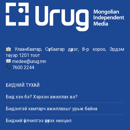
Улаанбаатар, Сүхбаатар дүүрэг, 8-р хороо, Эрдэм
тауэр 1201 тоот
medee@urug.mn
7600 2244
БИДНИЙ ТУХАЙ
Бид хэн бэ? Хэрхэн ажиллах вэ?
Бидэнтэй хамтарч ажиллахыг урьж байна
Бидний үйлчилгээ үзүүлэх нөхцөл