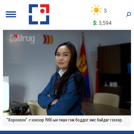
3
Sea
$:
3,594
“Хоронзон” -г үнэхээр УИХ-ын гишүүн гэж боддог хүмүүс байдаг гэхээр…