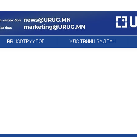
ӨРӨГ НЭВТРҮҮЛЭГ
УЛС ТӨРИЙН ЗАДЛАН