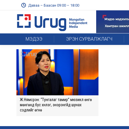
Даваа – Баасан 09:00 – 18:00
МЭДЭЭ
ЭРЭН СУРВАЛЖЛАГЧ
Ж.Нямсүрэн: “Тунгалаг тамир” мюзикл өнгө
мөнгөнд бус хүнлэг, энэрэнгүйд шунах
сэдлийг өгнө