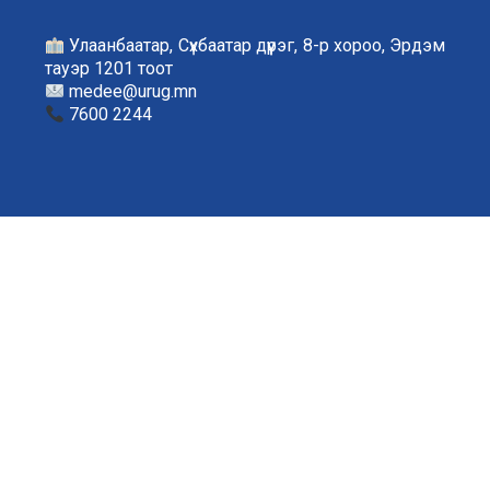
Улаанбаатар, Сүхбаатар дүүрэг, 8-р хороо, Эрдэм
тауэр 1201 тоот
medee@urug.mn
7600 2244