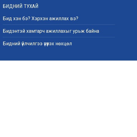
БИДНИЙ ТУХАЙ
Бид хэн бэ? Хэрхэн ажиллах вэ?
Бидэнтэй хамтарч ажиллахыг урьж байна
Бидний үйлчилгээ үзүүлэх нөхцөл