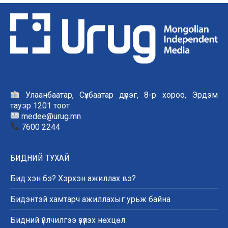
Улаанбаатар, Сүхбаатар дүүрэг, 8-р хороо, Эрдэм
тауэр 1201 тоот
medee@urug.mn
7600 2244
БИДНИЙ ТУХАЙ
Бид хэн бэ? Хэрхэн ажиллах вэ?
Бидэнтэй хамтарч ажиллахыг урьж байна
Бидний үйлчилгээ үзүүлэх нөхцөл