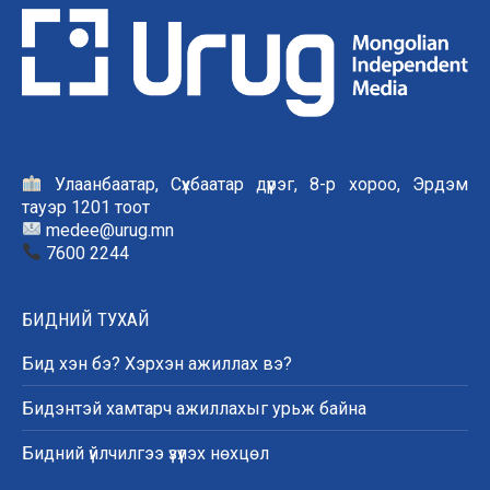
Улаанбаатар, Сүхбаатар дүүрэг, 8-р хороо, Эрдэм
тауэр 1201 тоот
medee@urug.mn
7600 2244
БИДНИЙ ТУХАЙ
Бид хэн бэ? Хэрхэн ажиллах вэ?
Бидэнтэй хамтарч ажиллахыг урьж байна
Бидний үйлчилгээ үзүүлэх нөхцөл