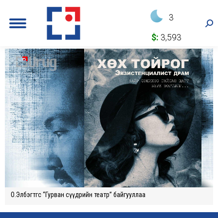
3
Sea
$:
3,593
О.Элбэгтөгс “Гурван сүүдрийн театр” байгууллаа