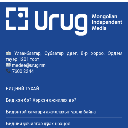
Улаанбаатар, Сүхбаатар дүүрэг, 8-р хороо, Эрдэм
тауэр 1201 тоот
medee@urug.mn
7600 2244
БИДНИЙ ТУХАЙ
Бид хэн бэ? Хэрхэн ажиллах вэ?
Бидэнтэй хамтарч ажиллахыг урьж байна
Бидний үйлчилгээ үзүүлэх нөхцөл