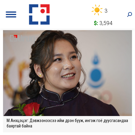
3
Sea
$:
3,594
М.Анхцэцэг: Дэвжээнээсээ ийм дүүрэн бууж, ингэж гоё дуусгасандаа
баяртай байна