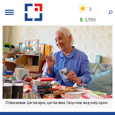
3
Sea
$:
3,593
П.Нансалжав: Цагтаа ирнэ, цагтаа явна. Гагцхүү ном, мод хоёр үлдэнэ