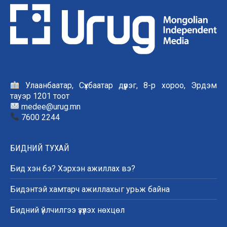
Улаанбаатар, Сүхбаатар дүүрэг, 8-р хороо, Эрдэм
тауэр 1201 тоот
medee@urug.mn
7600 2244
БИДНИЙ ТУХАЙ
Бид хэн бэ? Хэрхэн ажиллах вэ?
Бидэнтэй хамтарч ажиллахыг урьж байна
Бидний үйлчилгээ үзүүлэх нөхцөл