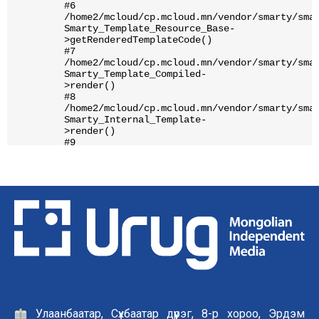
Улаанбаатар, Сүхбаатар дүүрэг, 8-р хороо, Эрдэм