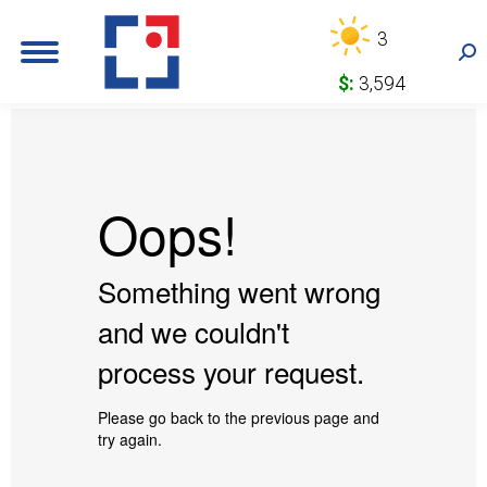
3
Sea
$:
3,594